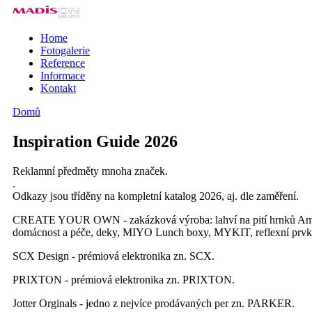
Přejít k hlavnímu obsahu
Home
Fotogalerie
Reference
Informace
Kontakt
Domů
Jste zde
Inspiration Guide 2026
Reklamní předměty mnoha značek.
.
Odkazy jsou tříděny na kompletní katalog 2026, aj. dle zaměření.
CREATE YOUR OWN - zakázková výroba: lahví na pití hrnků Americano
domácnost a péče, deky, MIYO Lunch boxy, MYKIT, reflexní prvky,
SCX Design - prémiová elektronika zn. SCX.
PRIXTON - prémiová elektronika zn. PRIXTON.
Jotter Orginals - jedno z nejvíce prodávaných per zn. PARKER.