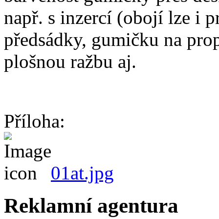
např. s inzercí (obojí lze i
předsádky, gumičku na prop
plošnou ražbu aj.
Příloha:
01at.jpg
Reklamní agentura